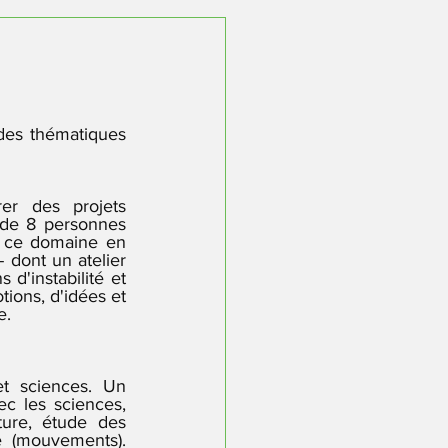
des thématiques 
r des projets 
 de 8 personnes 
s ce domaine en 
dont un atelier 
 d'instabilité et 
tions, d'idées et 
e.
t sciences. Un 
c les sciences, 
ure, étude des 
e (mouvements). 