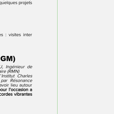
quelques projets 
 visites inter 
CGM)
 Ingénieur de 
ire (RMN) 
’
Institut Charles 
 par Résonance 
 ". Lors de cette visite, de nombreux échanges ont pu avoir lieu autour 
ur l’occasion a 
ordes vibrantes 