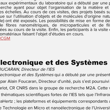
ocaux expérimentaux du laboratoire qui a débuté par une p
rche ayant pour objet l'organisation de la matière et l
es échelles. Au cours de ces visites, des projets basés 
e sur l'utilisation d'objets et de molécules d'origine natur
e) ont été exposés. Les possibilités de mise en forme de
e fibres nanométriques, de microparticules et de fi
 au cours de la visite. Enfin, les participants à la visite 
iomatériaux faisant l'objet d'études en cours.
l'ICGM
'Électronique et des Systèmes 
FOUCARAN, Directeur de l'IES
Électronique et des Systèmes 
qui a débuté par une présent
par Alain Foucaran, Directeur d'unité, puis s’est poursuivi 
rlot, CR CNRS dans le groupe de recherche M2A. Cette vi
thématiques scientifiques fortes de l’IES tels que l’Infraroug
raHertz ; les plateformes et équipements correspondants 
de Technologie en Micro et nanoélectronique de l'Universi