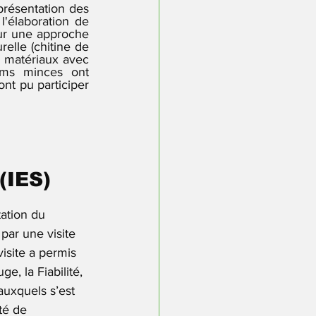
résentation des 
'élaboration de 
sur une approche 
elle (chitine de 
 matériaux avec 
lms minces ont 
ont pu participer 
(IES)
ation du 
par une visite 
site a permis 
e, la Fiabilité, 
auxquels s’est 
té de 