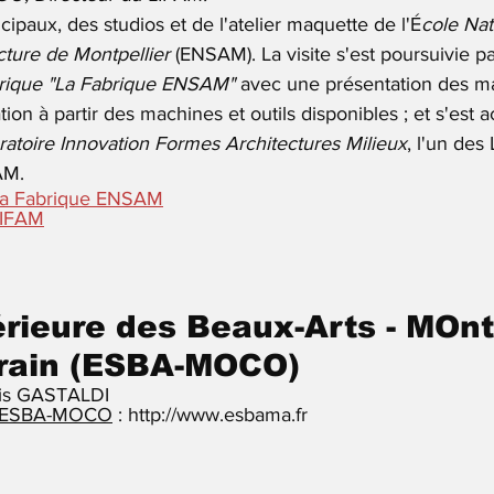
cipaux, des studios et de l'atelier maquette de l'É
cole Nat
cture de Montpellier 
(ENSAM). La visite s'est poursuivie pa
rique "La Fabrique ENSAM"
 avec une présentation des m
ation à partir des machines et outils disponibles ; et s'est
ratoire Innovation Formes Architectures Milieux
, l'un des
AM.
 La Fabrique ENSAM
 LIFAM
rieure des Beaux-Arts - MOntp
ain (ESBA-MOCO)
uis GASTALDI
e l'ESBA-MOCO
 : http://www.esbama.fr