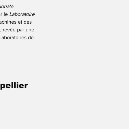
ionale 
r le 
Laboratoire 
achines et des 
 achevée par une 
 Laboratoires de 
ellier 