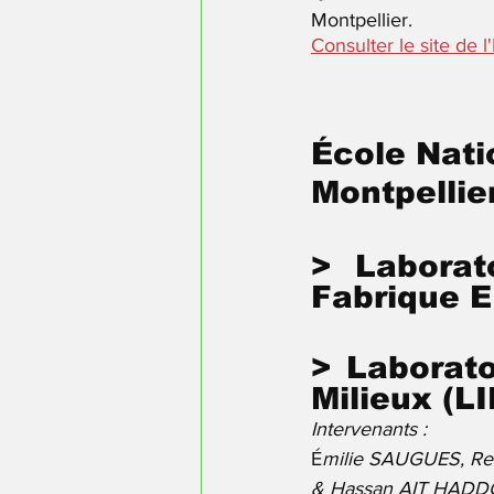
Montpellier.  	
Consulter le site de l
É
cole Nati
Montpellie
> Laborat
Fabrique 
> Laborato
Milieux (L
Intervenants : 
É
milie SAUGUES, Re
& Hassan AIT HADDO