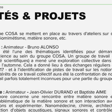
ure
Danse
TÉS & PROJETS
pe COSA se mettent en place au travers d'ateliers sur 
omimétisme, matière sonore, etc.  
: 
Animateur - Bruno ALONSO
été l'une des thématiques identifiées pour démarre
t science au sein du groupe COSA. Un groupe de travail
itié scientifiques) a mené une exploration collective dan
 l'automne. Cela a donné lieu à des échanges réguliers - 
7 - et à l'identification de pistes de travail sur les notions
térêts de ce travail collectif aura été la confrontation de no
il parfois totalement inconnues pour une partie du group
e :
 Animateur
 - 
Jean-Olivier DURAND et Baptiste AIME
onore concerne une rencontre entre matière sonore e
roblématique de la matière sonore et son interaction ave
ons et expérimenter. Nanomédecine, chimie, architect
ction d'objets acoustiques, signaux sonores et contrôl