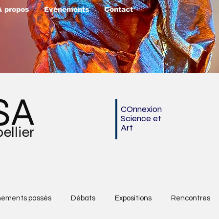
À propos
Évènements
Contact
SA
COnnexion
Science et
Art
lier
nements passés
Débats
Expositions
Rencontres