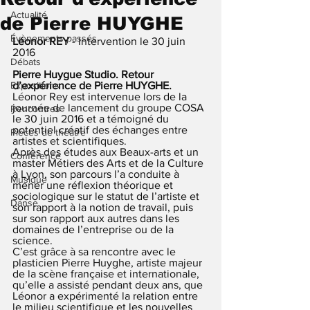
Actualité
de Pierre HUYGHE
Évènements passés
Léonor REY 
- Intervention le 30 juin 
2016
Débats
Pierre Huygue Studio. Retour 
Expositions
d’expérience de Pierre HUYGHE.
Léonor Rey est intervenue lors de la 
journée de lancement du groupe COSA 
Rencontres
le 30 juin 2016 et a témoigné du 
potentiel créatif des échanges entre 
Pièces de théâtre
artistes et scientifiques.  
Après des études aux Beaux-arts et un 
Conférence
master Métiers des Arts et de la Culture 
à Lyon, son parcours l’a conduite à 
Musique
mener une réflexion théorique et 
sociologique sur le statut de l’artiste et 
Danse
son rapport à la notion de travail, puis 
sur son rapport aux autres dans les 
domaines de l’entreprise ou de la 
science.  
C’est grâce à sa rencontre avec le 
plasticien Pierre Huyghe, artiste majeur 
de la scène française et internationale, 
qu’elle a assisté pendant deux ans, que 
Léonor a expérimenté la relation entre 
le milieu scientifique et les nouvelles 