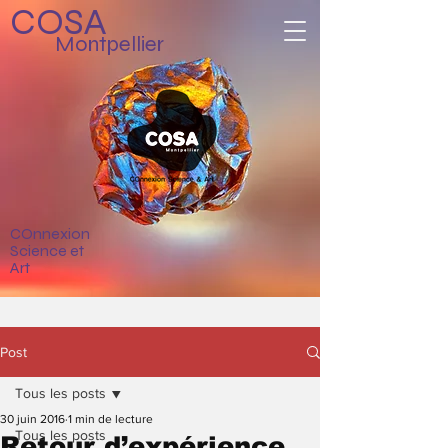
COSA
Montpellier
COnnexion
Science et
Art
Post
Tous les posts
30 juin 2016
1 min de lecture
Tous les posts
Retour d’expérience